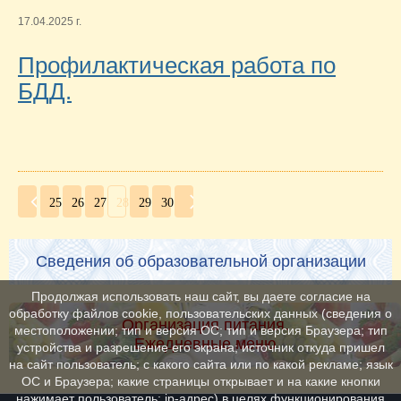
17.04.2025 г.
Профилактическая работа по
БДД.
25
26
27
28
29
30
Сведения об образовательной организации
Продолжая использовать наш сайт, вы даете согласие на
обработку файлов cookie, пользовательских данных (сведения о
Организация питания.
местоположении; тип и версия ОС; тип и версия Браузера; тип
Ежедневные меню
устройства и разрешение его экрана; источник откуда пришел
на сайт пользователь; с какого сайта или по какой рекламе; язык
ОС и Браузера; какие страницы открывает и на какие кнопки
нажимает пользователь; ip-адрес) в целях функционирования