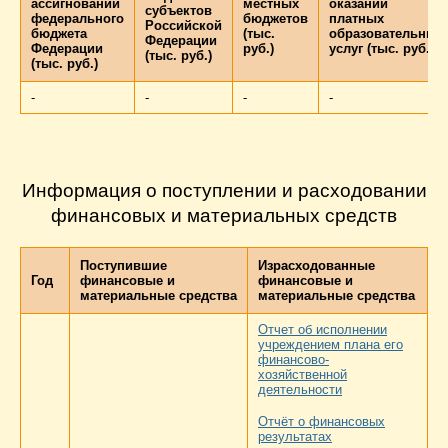
ассигнований
местных
оказании
субъектов
федерального
бюджетов
платных
Российской
бюджета
(тыс.
образовательных
Федерации
Федерации
руб.)
услуг (тыс. руб.)
(тыс. руб.)
(тыс. руб.)
-
-
-
-
Информация о поступлении и расходовании
финансовых и материальных средств
Поступившие
Израсходованные
Год
финансовые и
финансовые и
материальные средства
материальные средства
Отчет об исполнении
учреждением плана его
финансово-
хозяйственной
деятельности
Отчёт о финансовых
результатах