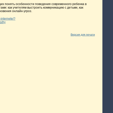
их понять особенности поведения современного ребенка в
ами: как учителям выстроить коммуникацию с детьми, как
новения онлайн-угроз.
-internete/?
ifry
Версия для печати