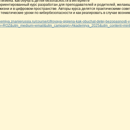
гигиена: как обучать детей безопасности в интернете
ориентированный курс разработан для преподавателей и родителей, желающ
жизни и в цифровом пространстве. Авторы курса делятся практическими совет
 тематические уроки по кибербезопасности и как реагировать в случае возник
demiya.znanierussia.ru/course/cifrovaya-gigiena-kak-obuchat-detej-bezopasnosti-v
e=ROZ&utm_medium=email&utm_campaign=Akademiya_2025&utm_content=mints