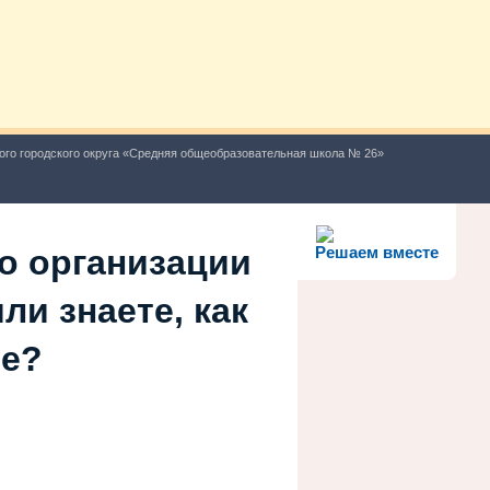
ого городского округа «Средняя общеобразовательная школа № 26»
о организации
Решаем вместе
ли знаете, как
ше?