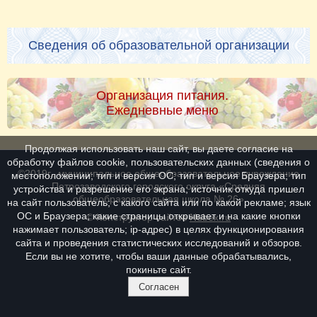
Сведения об образовательной организации
Организация питания.
Ежедневные меню
Продолжая использовать наш сайт, вы даете согласие на
обработку файлов cookie, пользовательских данных (сведения о
©2019г., муниципальное общеобразовательное учреждение
местоположении; тип и версия ОС; тип и версия Браузера; тип
Петрозаводского городского округа «Средняя
устройства и разрешение его экрана; источник откуда пришел
общеобразовательная школа № 26»
на сайт пользователь; с какого сайта или по какой рекламе; язык
ОС и Браузера; какие страницы открывает и на какие кнопки
© Конструктор сайтов
Nubex.ru
нажимает пользователь; ip-адрес) в целях функционирования
сайта и проведения статистических исследований и обзоров.
Если вы не хотите, чтобы ваши данные обрабатывались,
покиньте сайт.
Согласен