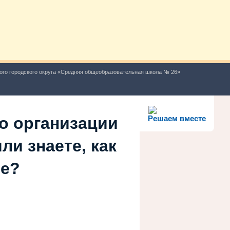
ого городского округа «Средняя общеобразовательная школа № 26»
о организации
Решаем вместе
ли знаете, как
ше?