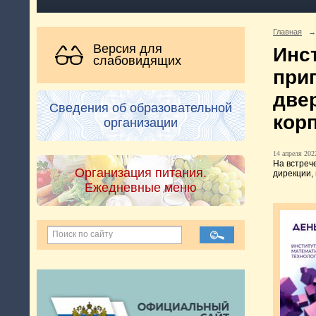
Главная
→
Версия для
Инс
слабовидящих
при
двер
Сведения об образовательной
корп
организации
14 апреля 2022
На встреч
Организация питания.
дирекции,
Ежедневные меню