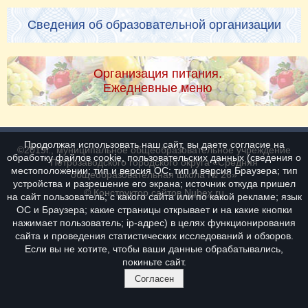
Сведения об образовательной организации
Организация питания.
Ежедневные меню
Продолжая использовать наш сайт, вы даете согласие на
©2019г., муниципальное общеобразовательное учреждение
обработку файлов cookie, пользовательских данных (сведения о
Петрозаводского городского округа «Средняя
местоположении; тип и версия ОС; тип и версия Браузера; тип
общеобразовательная школа № 26»
устройства и разрешение его экрана; источник откуда пришел
© Конструктор сайтов
Nubex.ru
на сайт пользователь; с какого сайта или по какой рекламе; язык
ОС и Браузера; какие страницы открывает и на какие кнопки
нажимает пользователь; ip-адрес) в целях функционирования
сайта и проведения статистических исследований и обзоров.
Если вы не хотите, чтобы ваши данные обрабатывались,
покиньте сайт.
Согласен