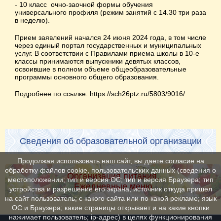
- 10 класс очно-заочной формы обучения
универсального профиля (режим занятий с 14.30 три раза
в неделю).
Прием заявлений начался 24 июня 2024 года, в том числе
через единый портал государственных и муниципальных
услуг. В соответствии с Правилами приема школы в 10-е
классы принимаются выпускники девятых классов,
освоившие в полном объеме общеобразовательные
программы основного общего образования.
Подробнее по ссылке: https://sch26ptz.ru/5803/9016/
Сведения об образовательной организации
Продолжая использовать наш сайт, вы даете согласие на
обработку файлов cookie, пользовательских данных (сведения о
Организация питания.
местоположении; тип и версия ОС; тип и версия Браузера; тип
Ежедневные меню
устройства и разрешение его экрана; источник откуда пришел
на сайт пользователь; с какого сайта или по какой рекламе; язык
ОС и Браузера; какие страницы открывает и на какие кнопки
нажимает пользователь; ip-адрес) в целях функционирования