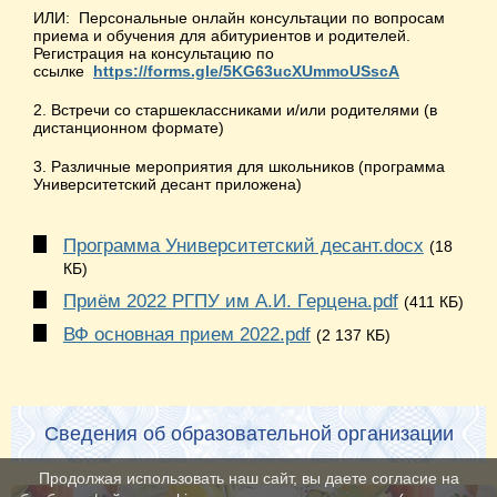
ИЛИ: Персональные онлайн консультации по вопросам
приема и обучения для абитуриентов и родителей.
Регистрация на консультацию по
ссылке
https://forms.gle/5KG63ucXUmmoUSscA
2. Встречи со старшеклассниками и/или родителями (в
дистанционном формате)
3. Различные мероприятия для школьников (программа
Университетский десант приложена)
Программа Университетский десант.docx
(18
КБ)
Приём 2022 РГПУ им А.И. Герцена.pdf
(411 КБ)
ВФ основная прием 2022.pdf
(2 137 КБ)
Сведения об образовательной организации
Продолжая использовать наш сайт, вы даете согласие на