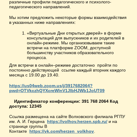
различные профили педагогического и психолого-
педагогического направлений.
Мы хотим предложить некоторые формы взаимодействия
в указанных ниже направлениях:
«Виртуальные Дни открытых дверей» в форме
консультаций для выпускников и их родителей в
онлайн-режиме. Мы организовываем такие
встречи на платформе ZOOM, доступной
большинству участников образовательного
процесса.
Для встречи в онлайн–режиме достаточно пройти по
постоянно действующей ссылке каждый вторник каждого
месяца с 19.00 до 19.40.
https://us04web.zoom.us/j/3917682064?
pwd=OTVkczhQYXcreWlnV1JlbHJWb1JoUT09
Идентификатор конференции: 391 768 2064 Код
доступа: 12345
Ссылка размещена на сайте Волховского филиала РГПУ
им. А. И. Герцена
https://volhov.herzen.spb.ru/
и на
странице группы В
Контакте
https://vk.com/herzen_volkhov
.