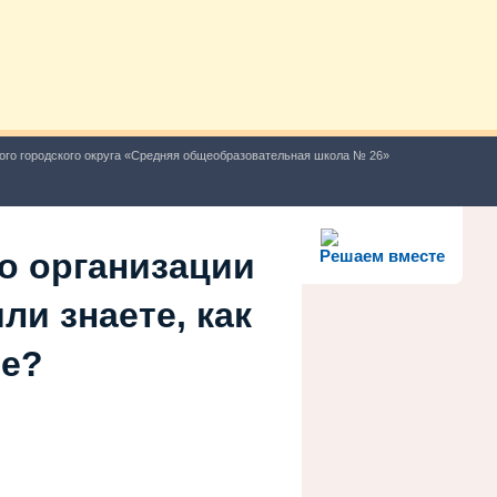
ого городского округа «Средняя общеобразовательная школа № 26»
о организации
Решаем вместе
ли знаете, как
ше?