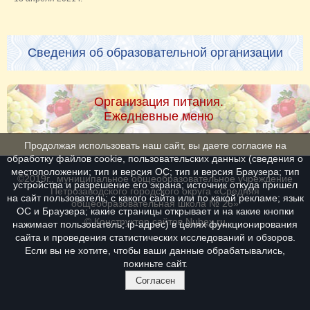
Сведения об образовательной организации
Организация питания.
Ежедневные меню
Продолжая использовать наш сайт, вы даете согласие на
обработку файлов cookie, пользовательских данных (сведения о
местоположении; тип и версия ОС; тип и версия Браузера; тип
©2019г., муниципальное общеобразовательное учреждение
устройства и разрешение его экрана; источник откуда пришел
Петрозаводского городского округа «Средняя
на сайт пользователь; с какого сайта или по какой рекламе; язык
общеобразовательная школа № 26»
ОС и Браузера; какие страницы открывает и на какие кнопки
© Конструктор сайтов
Nubex.ru
нажимает пользователь; ip-адрес) в целях функционирования
сайта и проведения статистических исследований и обзоров.
Если вы не хотите, чтобы ваши данные обрабатывались,
покиньте сайт.
Согласен