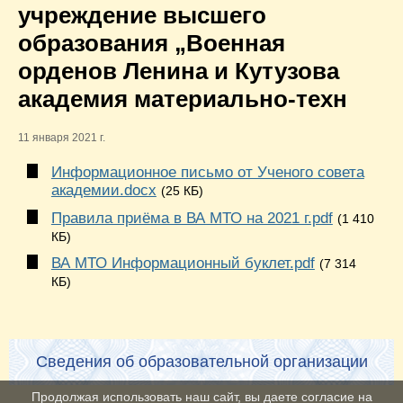
учреждение высшего
образования „Военная
орденов Ленина и Кутузова
академия материально-техн
11 января 2021 г.
Информационное письмо от Ученого совета
академии.docx
(25 КБ)
Правила приёма в ВА МТО на 2021 г.pdf
(1 410
КБ)
ВА МТО Информационный буклет.pdf
(7 314
КБ)
Сведения об образовательной организации
Продолжая использовать наш сайт, вы даете согласие на