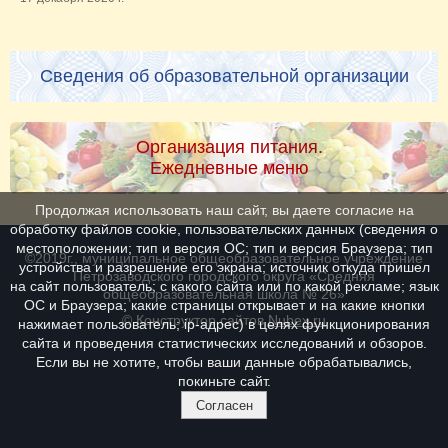
Сведения об образовательной организации
Организация питания.
Ежедневные меню
Продолжая использовать наш сайт, вы даете согласие на
обработку файлов cookie, пользовательских данных (сведения о
местоположении; тип и версия ОС; тип и версия Браузера; тип
©2019г., муниципальное общеобразовательное учреждение
устройства и разрешение его экрана; источник откуда пришел
Петрозаводского городского округа «Средняя
на сайт пользователь; с какого сайта или по какой рекламе; язык
общеобразовательная школа № 26»
ОС и Браузера; какие страницы открывает и на какие кнопки
© Конструктор сайтов
Nubex.ru
нажимает пользователь; ip-адрес) в целях функционирования
сайта и проведения статистических исследований и обзоров.
Если вы не хотите, чтобы ваши данные обрабатывались,
покиньте сайт.
Согласен