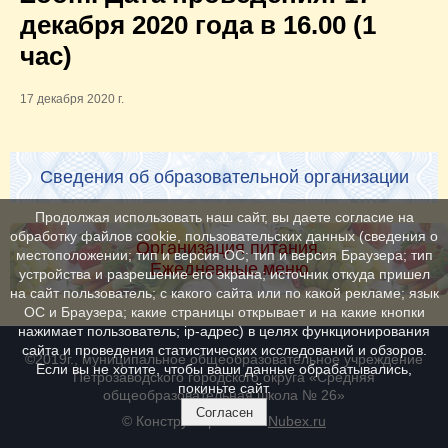
декабря 2020 года в 16.00 (1
час)
17 декабря 2020 г.
Сведения об образовательной организации
Продолжая использовать наш сайт, вы даете согласие на
обработку файлов cookie, пользовательских данных (сведения о
Организация питания.
местоположении; тип и версия ОС; тип и версия Браузера; тип
Ежедневные меню
устройства и разрешение его экрана; источник откуда пришел
на сайт пользователь; с какого сайта или по какой рекламе; язык
ОС и Браузера; какие страницы открывает и на какие кнопки
нажимает пользователь; ip-адрес) в целях функционирования
сайта и проведения статистических исследований и обзоров.
©2019г., муниципальное общеобразовательное учреждение
Если вы не хотите, чтобы ваши данные обрабатывались,
Петрозаводского городского округа «Средняя
покиньте сайт.
общеобразовательная школа № 26»
Согласен
© Конструктор сайтов
Nubex.ru