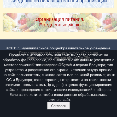
Сведения об образовательной организации
Организация питания.
Ежедневные меню
©2019г., муниципальное общеобразовательное учреждение
Петрозаводского городского округа «Средняя
Продолжая использовать наш сайт, вы даете согласие на
общеобразовательная школа № 26»
обработку файлов cookie, пользовательских данных (сведения о
© Конструктор сайтов
Nubex.ru
местоположении; тип и версия ОС; тип и версия Браузера; тип
устройства и разрешение его экрана; источник откуда пришел
на сайт пользователь; с какого сайта или по какой рекламе; язык
ОС и Браузера; какие страницы открывает и на какие кнопки
нажимает пользователь; ip-адрес) в целях функционирования
сайта и проведения статистических исследований и обзоров.
Если вы не хотите, чтобы ваши данные обрабатывались,
покиньте сайт.
Согласен