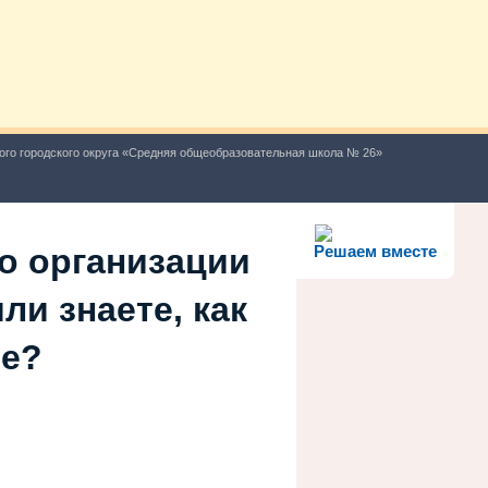
ого городского округа «Средняя общеобразовательная школа № 26»
о организации
Решаем вместе
ли знаете, как
ше?