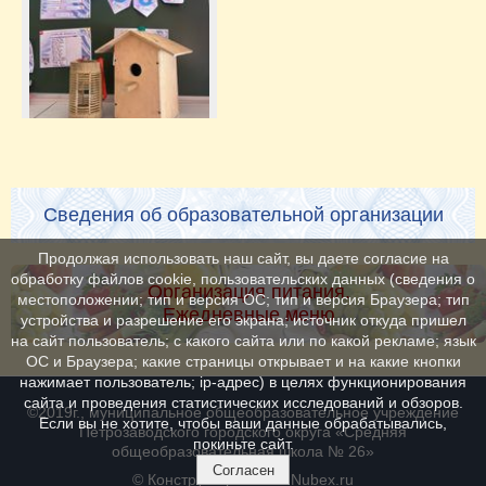
Сведения об образовательной организации
Продолжая использовать наш сайт, вы даете согласие на
обработку файлов cookie, пользовательских данных (сведения о
Организация питания.
местоположении; тип и версия ОС; тип и версия Браузера; тип
Ежедневные меню
устройства и разрешение его экрана; источник откуда пришел
на сайт пользователь; с какого сайта или по какой рекламе; язык
ОС и Браузера; какие страницы открывает и на какие кнопки
нажимает пользователь; ip-адрес) в целях функционирования
сайта и проведения статистических исследований и обзоров.
©2019г., муниципальное общеобразовательное учреждение
Если вы не хотите, чтобы ваши данные обрабатывались,
Петрозаводского городского округа «Средняя
покиньте сайт.
общеобразовательная школа № 26»
Согласен
© Конструктор сайтов
Nubex.ru