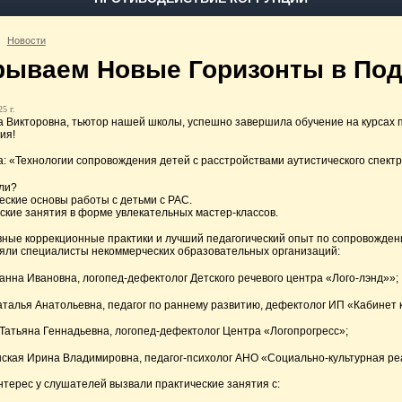
Новости
рываем Новые Горизонты в Под
5 г.
 Викторовна, тьютор нашей школы, успешно завершила обучение на курсах 
ия!
а: «Технологии сопровождения детей с расстройствами аутистического спектр
ли?
ческие основы работы с детьми с РАС.
еские занятия в форме увлекательных мастер-классов.
ые коррекционные практики и лучший педагогический опыт по сопровождени
яли специалисты некоммерческих образовательных организаций:
нна Ивановна, логопед-дефектолог Детского речевого центра «Лого-лэнд»»;
алья Анатольевна, педагог по раннему развитию, дефектолог ИП «Кабинет к
Татьяна Геннадьевна, логопед-дефектолог Центра «Логопрогресс»;
ская Ирина Владимировна, педагог-психолог АНО «Социально-культурная ре
терес у слушателей вызвали практические занятия с: