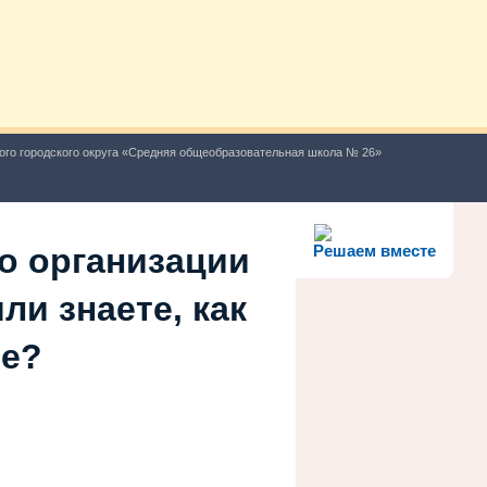
ого городского округа «Средняя общеобразовательная школа № 26»
о организации
Решаем вместе
ли знаете, как
ше?