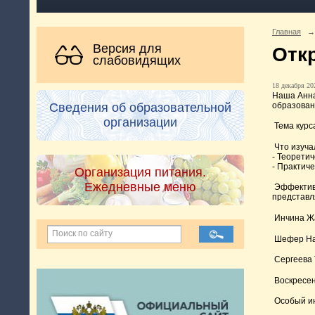
Главная
→
Версия для
Отк
слабовидящих
18 декабря 202
Наша Анна
образован
Сведения об образовательной
организации
Тема курс
Что изуча
- Теорети
- Практич
Организация питания.
Ежедневные меню
Эффективн
представл
Инчина Жа
Шефер Нат
Сергеева 
Воскресен
Особый ин