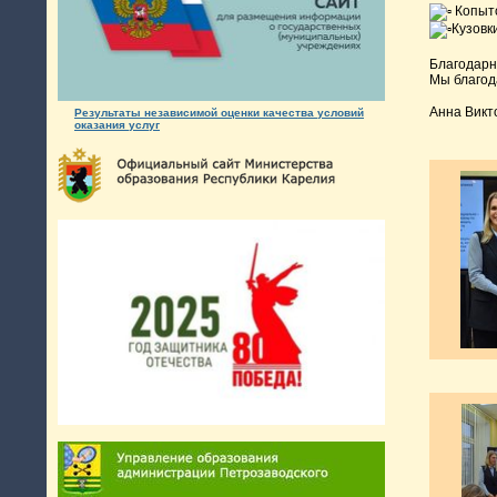
Копыто
Кузовк
Благодарн
Мы благод
Анна Викт
Результаты независимой оценки качества условий
оказания услуг