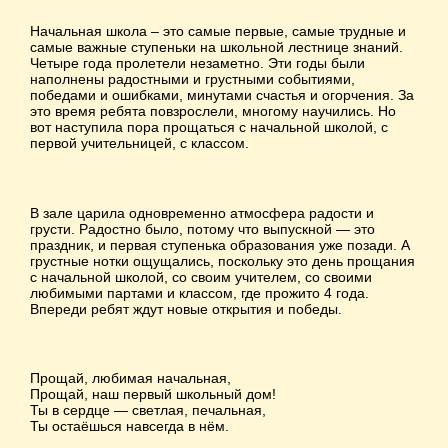
Начальная школа – это самые первые, самые трудные и
самые важные ступеньки на школьной лестнице знаний.
Четыре года пролетели незаметно. Эти годы были
наполнены радостными и грустными событиями,
победами и ошибками, минутами счастья и огорчения. За
это время ребята повзрослели, многому научились. Но
вот наступила пора прощаться с начальной школой, с
первой учительницей, с классом.
В зале царила одновременно атмосфера радости и
грусти. Радостно было, потому что выпускной — это
праздник, и первая ступенька образования уже позади. А
грустные нотки ощущались, поскольку это день прощания
с начальной школой, со своим учителем, со своими
любимыми партами и классом, где прожито 4 года.
Впереди ребят ждут новые открытия и победы.
Прощай, любимая начальная,
Прощай, наш первый школьный дом!
Ты в сердце — светлая, печальная,
Ты остаёшься навсегда в нём.