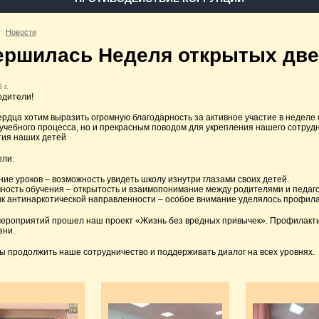
Новости
ершилась Неделя открытых две
 г.
одители!
сердца хотим выразить огромную благодарность за активное участие в неделе
учебного процесса, но и прекрасным поводом для укрепления нашего сотруд
тия наших детей
ели:
ние уроков – возможность увидеть школу изнутри глазами своих детей.
чность обучения – открытость и взаимопонимание между родителями и педаго
ик антинаркотической направленности – особое внимание уделялось профила
мероприятий прошел наш проект «Жизнь без вредных привычек». Профилакти
зни.
ы продолжить наше сотрудничество и поддерживать диалог на всех уровнях.