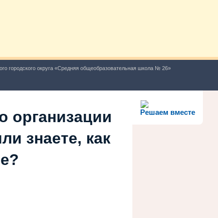
ого городского округа «Средняя общеобразовательная школа № 26»
о организации
Решаем вместе
ли знаете, как
ше?