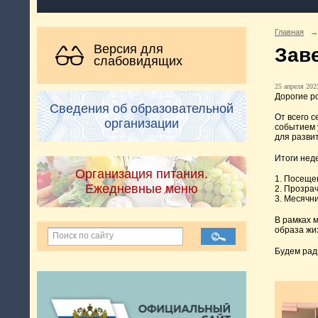
Главная
→
Версия для
Зав
слабовидящих
25 апреля 2025
Дорогие р
Сведения об образовательной
От всего 
организации
событием 
для разви
Итоги нед
Организация питания.
1. Посеще
Ежедневные меню
2. Прозра
3. Месячн
В рамках 
образа жи
Будем рад