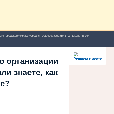
ого городского округа «Средняя общеобразовательная школа № 26»
о организации
Решаем вместе
ли знаете, как
ше?